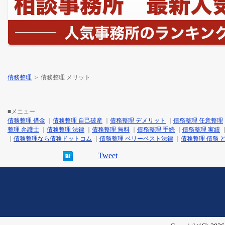
債務整理
＞ 債務整理 メリット
■メニュー
債務整理 借金
｜
債務整理 自己破産
｜
債務整理 デメリット
｜
債務整理 任意整理
整理 弁護士
｜
債務整理 法律
｜
債務整理 無料
｜
債務整理 手続
｜
債務整理 実績
｜
債務整理なら債務ドットコム
｜
債務整理 ベリーベスト法律
｜
債務整理 債務 
Tweet